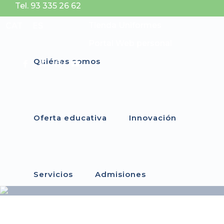
Tel. 93 335 26 62
Tienda Uniformes
CAT
ES
Portal Web personal
Quiénes somos
Oferta educativa
Innovación
Servicios
Admisiones