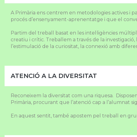
A Primària ens centrem en metodologies actives i par
procés d’ensenyament-aprenentatge i que el convertei
Partim del treball basat en les intel·ligències múlti
creatiu i crític. Treballem a través de la investigac
l’estimulació de la curiositat, la connexió amb difer
ATENCIÓ A LA DIVERSITAT
Reconeixem la diversitat com una riquesa. Disposem
Primària, procurant que l’atenció cap a l’alumnat si
En aquest sentit, també apostem pel treball en grups