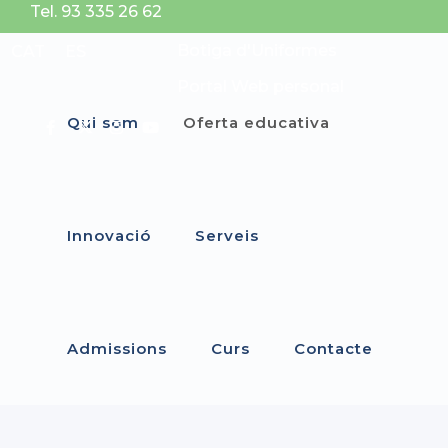
Tel. 93 335 26 62
Botiga d'Uniformes
CAT
ES
Portal Web personal
Qui som
Oferta educativa
Innovació
Serveis
Admissions
Curs
Contacte