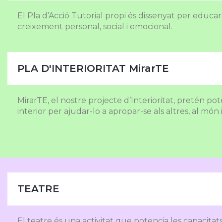
El Pla d’Acció Tutorial propi és dissenyat per edu
creixement personal, social i emocional.
PLA D'INTERIORITAT MirarTE
MirarTE, el nostre projecte d’Interioritat, pretén p
interior per ajudar-lo a apropar-se als altres, al món 
TEATRE
El teatre és una activitat que potencia les capacita