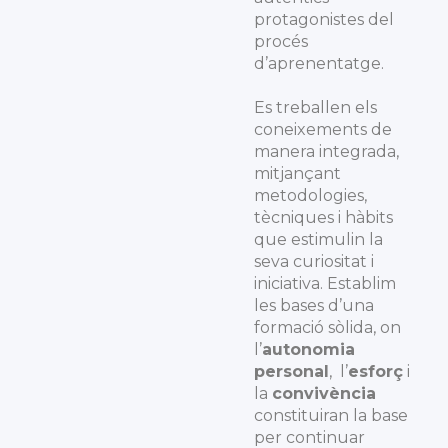
protagonistes del
procés
d’aprenentatge.
Es treballen els
coneixements de
manera integrada,
mitjançant
metodologies,
tècniques i hàbits
que estimulin la
seva curiositat i
iniciativa. Establim
les bases d’una
formació sòlida, on
l’
autonomia
personal
, l’
esforç
i
la
convivència
constituiran la base
per continuar