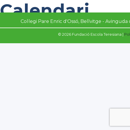
Calendari
Col·legi Pare Enric d'Ossó, Bellvitge - Avinguda
© 2026 Fundació Escola Teresiana |
Pol