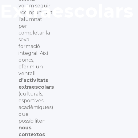
Extraescolars
volem seguir
acompanyant
l’alumnat
per
completar la
seva
formació
integral. Així
doncs,
oferim un
ventall
d’activitats
extraescolars
(culturals,
esportives i
acadèmiques)
que
possibiliten
nous
contextos