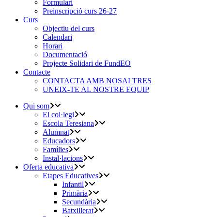
Formulari
Preinscripció curs 26-27
Curs
Objectiu del curs
Calendari
Horari
Documentació
Projecte Solidari de FundEO
Contacte
CONTACTA AMB NOSALTRES
UNEIX-TE AL NOSTRE EQUIP
Qui som
El col·legi
Escola Teresiana
Alumnat
Educadors
Famílies
Instal·lacions
Oferta educativa
Etapes Educatives
Infantil
Primària
Secundària
Batxillerat