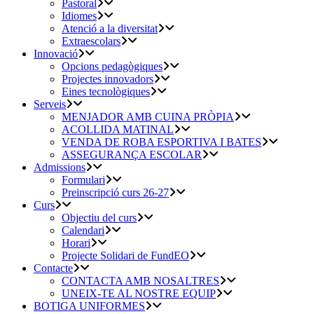
Pastoral
Idiomes
Atenció a la diversitat
Extraescolars
Innovació
Opcions pedagògiques
Projectes innovadors
Eines tecnològiques
Serveis
MENJADOR AMB CUINA PRÒPIA
ACOLLIDA MATINAL
VENDA DE ROBA ESPORTIVA I BATES
ASSEGURANÇA ESCOLAR
Admissions
Formulari
Preinscripció curs 26-27
Curs
Objectiu del curs
Calendari
Horari
Projecte Solidari de FundEO
Contacte
CONTACTA AMB NOSALTRES
UNEIX-TE AL NOSTRE EQUIP
BOTIGA UNIFORMES