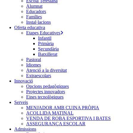
Escola Teresiana
Alumnat
Educadors
Famílies
Instal·lacions
Oferta educativa
Etapes Educatives
Infantil
Primària
Secundària
Batxillerat
Pastoral
Idiomes
Atenció a la diversitat
Extraescolars
Innovació
Opcions pedagògiques
Projectes innovadors
Eines tecnològiques
Serveis
MENJADOR AMB CUINA PRÒPIA
ACOLLIDA MATINAL
VENDA DE ROBA ESPORTIVA I BATES
ASSEGURANÇA ESCOLAR
Admissions