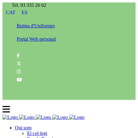
Tel. 93 335 26 62
CAT
ES
Botiga d'Uniformes
Portal Web personal
Qui som
El col·legi